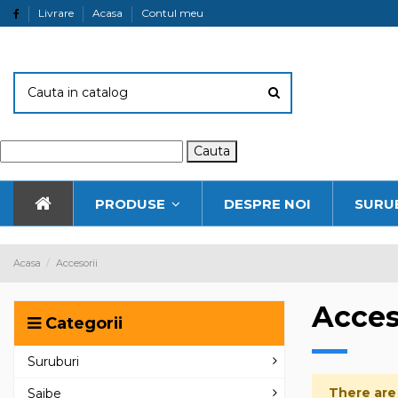
Livrare
Acasa
Contul meu
Cauta
PRODUSE
DESPRE NOI
SURU
Acasa
Accesorii
Acces
Categorii
Suruburi
There are
Saibe