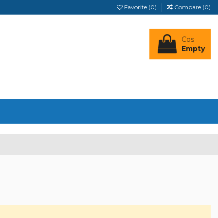
Favorite (
0
)
Compare (
0
)
Cos
Empty
Autentificare