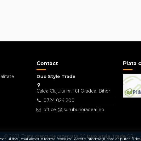
Contact
Plata 
alitate
Duo Style Trade
Calea Clujului nr. 161 Oradea, Bihor
0724 024 200
office(@)suruburioradea(.)ro
© 2021. Toate drepturile rezervate SC
Duo Style Trade
SRL.
r-ul dvs., mai ales sub forma "cookies". Aceste informații, care ar putea fi desp