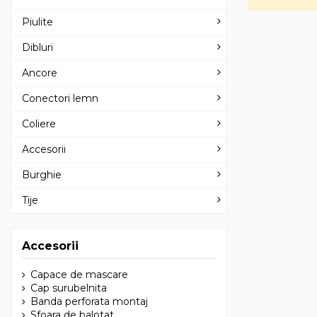
Piulite
Dibluri
Ancore
Conectori lemn
Coliere
Accesorii
Burghie
Tije
Accesorii
Capace de mascare
Cap surubelnita
Banda perforata montaj
Sfoara de balotat