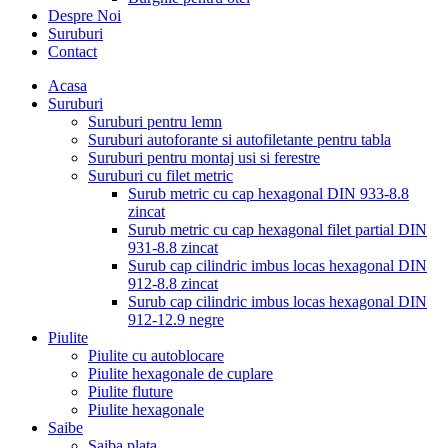
Despre Noi
Suruburi
Contact
Acasa
Suruburi
Suruburi pentru lemn
Suruburi autoforante si autofiletante pentru tabla
Suruburi pentru montaj usi si ferestre
Suruburi cu filet metric
Surub metric cu cap hexagonal DIN 933-8.8
zincat
Surub metric cu cap hexagonal filet partial DIN
931-8.8 zincat
Surub cap cilindric imbus locas hexagonal DIN
912-8.8 zincat
Surub cap cilindric imbus locas hexagonal DIN
912-12.9 negre
Piulite
Piulite cu autoblocare
Piulite hexagonale de cuplare
Piulite fluture
Piulite hexagonale
Saibe
Saiba plata