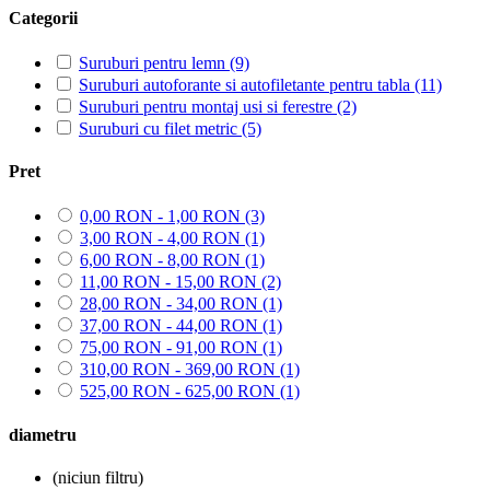
Categorii
Suruburi pentru lemn
(9)
Suruburi autoforante si autofiletante pentru tabla
(11)
Suruburi pentru montaj usi si ferestre
(2)
Suruburi cu filet metric
(5)
Pret
0,00 RON - 1,00 RON
(3)
3,00 RON - 4,00 RON
(1)
6,00 RON - 8,00 RON
(1)
11,00 RON - 15,00 RON
(2)
28,00 RON - 34,00 RON
(1)
37,00 RON - 44,00 RON
(1)
75,00 RON - 91,00 RON
(1)
310,00 RON - 369,00 RON
(1)
525,00 RON - 625,00 RON
(1)
diametru
(niciun filtru)