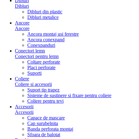
Dibluri
Dibluri
Dibluri din plastic
Dibluri metalice
Ancore
Ancore
Ancora montaj usi ferestre
Ancora conexpand
Conexpanduri
Conectori lemn
Conectori pentru lemn
Coltare perforate
Placi perforate
Suporti
Coliere
Coliere si accesorii
Suport tip trapez
Sisteme de sustinere si fixare pentru coliere
Coliere pentru tevi
Accesorii
Accesorii
Capace de mascare
Cap surubelnita
Banda perforata montaj
Sfoara de balotat