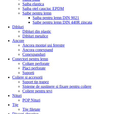
Saiba elastica
Saiba otel cauciuc EPDM
Saibe pentru lemn
Saiba pentru lemn DIN 9021
Saibe pentru lemn DIN 440R zincata
Dibluri
Dibluri din plastic
Dibluri metalice
Ancore
Ancora montaj usi ferestre
Ancora conexpand
Conexpanduri
Conectori pentru lemn
Coltare perforate
Placi perforate
Suporti
Coliere si accesorii
Suport tip trapez
Sisteme de sustinere si fixare pentru coliere
Coliere pentru tevi
Nituri
POP Nituri
Tije
Tije filetate
Discuri abrazive