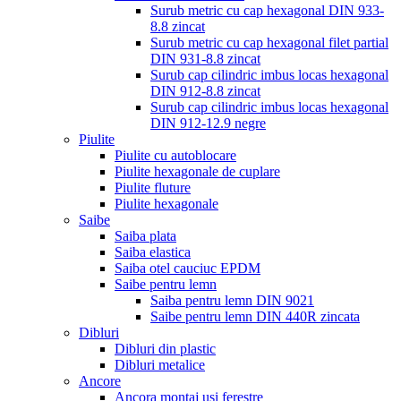
Surub metric cu cap hexagonal DIN 933-
8.8 zincat
Surub metric cu cap hexagonal filet partial
DIN 931-8.8 zincat
Surub cap cilindric imbus locas hexagonal
DIN 912-8.8 zincat
Surub cap cilindric imbus locas hexagonal
DIN 912-12.9 negre
Piulite
Piulite cu autoblocare
Piulite hexagonale de cuplare
Piulite fluture
Piulite hexagonale
Saibe
Saiba plata
Saiba elastica
Saiba otel cauciuc EPDM
Saibe pentru lemn
Saiba pentru lemn DIN 9021
Saibe pentru lemn DIN 440R zincata
Dibluri
Dibluri din plastic
Dibluri metalice
Ancore
Ancora montaj usi ferestre