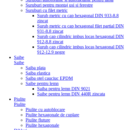
Suruburi pentru montaj usi si ferestre
Suruburi cu filet metric
Surub metric cu cap hexagonal DIN 933-8.8
zincat
Surub metric cu cap hexagonal filet partial DIN
931-8.8 zincat
Surub cap cilindric imbus locas hexagonal DIN
912-8.8 zincat
Surub cap cilindric imbus locas hexagonal DIN
912-12.9 negre
Saibe
Saibe
Saiba plata
Saiba elastica
Saiba otel cauciuc EPDM
Saibe pentru lemn
Saiba pentru lemn DIN 9021
Saibe pentru lemn DIN 440R zincata
Piulite
Piulite
Piulite cu autoblocare
Piulite hexagonale de cuplare
Piulite fluture
Piulite hexagonale