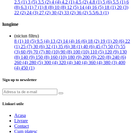
2.5 (1)
3 (5)
3.5 (2)
4 (4)
4.2 (1)
4.5 (2)
4.8 (1)
5 (6)
5.5 (1)
6
(8)
6.3 (1)
7 (1)
8 (8)
10 (8)
12 (5)
14 (4)
16 (5)
18 (1)
20 (3)
22 (2)
24 (3)
27 (2)
30 (2)
33 (2)
36 (2)
5.5/6.3 (1)
lungime
(niciun filtru)
8 (1)
10 (5)
9.5 (4)
13 (2)
14 (4)
16 (6)
18 (2)
19 (1)
20 (6)
22
(1)
25 (7)
30 (6)
32 (1)
35 (6)
38 (1)
40 (6)
45 (7)
50 (7)
55
(3)
60 (9)
70 (7)
80 (10)
90 (8)
100 (10)
110 (5)
120 (9)
130
(8)
140 (9)
150 (8)
160 (10)
180 (9)
200 (9)
220 (8)
240 (6)
260 (4)
280 (5)
300 (4)
320 (4)
340 (4)
360 (4)
380 (3)
400
(4)
450 (1)
Sign up to newsletter
Linkuri utile
Acasa
Livrare
Contact
Cum platesc