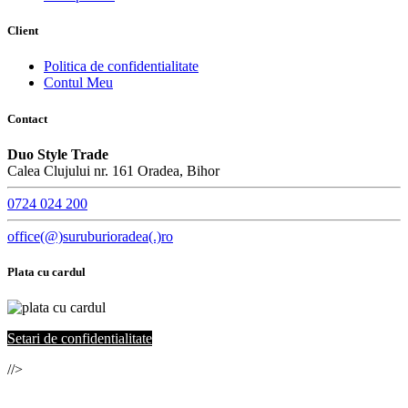
Client
Politica de confidentialitate
Contul Meu
Contact
Duo Style Trade
Calea Clujului nr. 161 Oradea, Bihor
0724 024 200
office(@)suruburioradea(.)ro
Plata cu cardul
Setari de confidentialitate
//>
© 2021. Toate drepturile rezervate SC
Duo Style Trade
SRL.