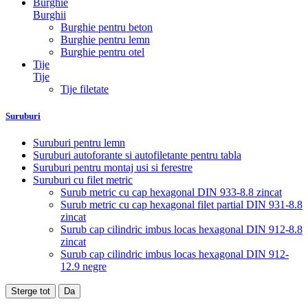
Burghie
Burghii
Burghie pentru beton
Burghie pentru lemn
Burghie pentru otel
Tije
Tije
Tije filetate
Suruburi
Suruburi pentru lemn
Suruburi autoforante si autofiletante pentru tabla
Suruburi pentru montaj usi si ferestre
Suruburi cu filet metric
Surub metric cu cap hexagonal DIN 933-8.8 zincat
Surub metric cu cap hexagonal filet partial DIN 931-8.8
zincat
Surub cap cilindric imbus locas hexagonal DIN 912-8.8
zincat
Surub cap cilindric imbus locas hexagonal DIN 912-
12.9 negre
Sterge tot
Da