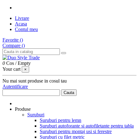
Livrare
Acasa
Contul meu
Favorite (
)
Compare (
)
0
Cos
/
Empty
Your cart
×
Nu mai sunt produse in cosul tau
Autentificare
Cauta
Produse
Suruburi
Suruburi pentru lemn
Suruburi autoforante si autofiletante pentru tabla
Suruburi pentru montaj usi si ferestre
Suruburi cu filet metric