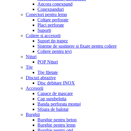
Ancora conexpand
Conexpanduri
Conectori pentru lemn
Coltare perforate
Placi perforate
Suporti
Coliere si accesorii
Suport tip trapez
Sisteme de sustinere si fixare pentru coliere
Coliere pentru tevi
Nituri
POP Nituri
Tije
Tije filetate
Discuri abrazive
Disc debitare INOX
Accesorii
Capace de mascare
Cap surubelnita
Banda perforata montaj
Sfoara de balotat
Burghii
Burghie pentru beton
Burghie pentru lemn
Burghie pentru otel