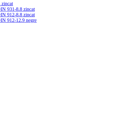
 zincat
DIN 931-8.8 zincat
DIN 912-8.8 zincat
DIN 912-12.9 negre