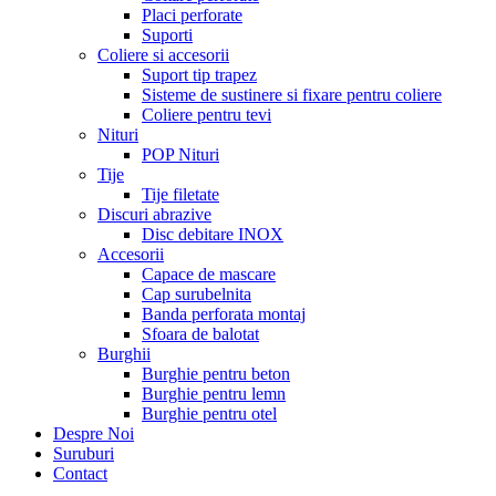
Placi perforate
Suporti
Coliere si accesorii
Suport tip trapez
Sisteme de sustinere si fixare pentru coliere
Coliere pentru tevi
Nituri
POP Nituri
Tije
Tije filetate
Discuri abrazive
Disc debitare INOX
Accesorii
Capace de mascare
Cap surubelnita
Banda perforata montaj
Sfoara de balotat
Burghii
Burghie pentru beton
Burghie pentru lemn
Burghie pentru otel
Despre Noi
Suruburi
Contact