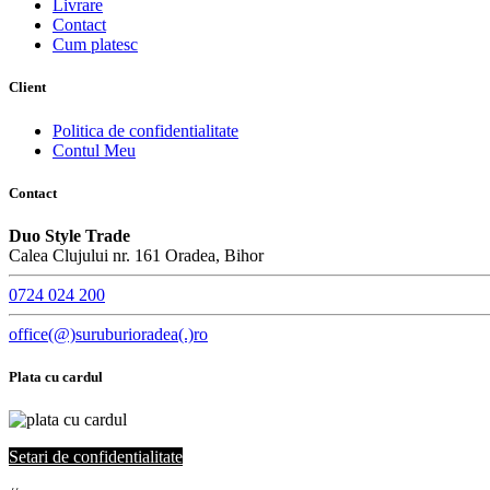
Livrare
Contact
Cum platesc
Client
Politica de confidentialitate
Contul Meu
Contact
Duo Style Trade
Calea Clujului nr. 161 Oradea, Bihor
0724 024 200
office(@)suruburioradea(.)ro
Plata cu cardul
Setari de confidentialitate