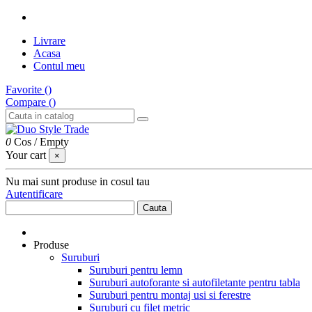
Livrare
Acasa
Contul meu
Favorite (
)
Compare (
)
0
Cos
/
Empty
Your cart
×
Nu mai sunt produse in cosul tau
Autentificare
Cauta
Produse
Suruburi
Suruburi pentru lemn
Suruburi autoforante si autofiletante pentru tabla
Suruburi pentru montaj usi si ferestre
Suruburi cu filet metric