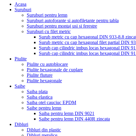
Acasa
Suruburi
Suruburi pentru lemn
Suruburi autoforante si autofiletante pentru tabla
Suruburi pentru montaj usi si ferestre
Suruburi cu filet metric
Surub metric cu cap hexagonal DIN 933-8.8 zinca
Surub metric cu cap hexagonal filet partial DIN 93
Surub cap cilindric imbus locas hexagonal DIN 91
Surub cap cilindric imbus locas hexagonal DIN 91
Piulite
Piulite cu autoblocare
Piulite hexagonale de cuplare
Piulite fluture
Piulite hexagonale
Saibe
Saiba plata
Saiba elastica
Saiba otel cauciuc EPDM
Saibe pentru lemn
Saiba pentru lemn DIN 9021
Saibe pentru lemn DIN 440R zincata
Dibluri
Dibluri din plastic
Dibluri metalice