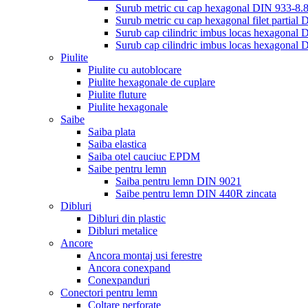
Surub metric cu cap hexagonal DIN 933-8.8
Surub metric cu cap hexagonal filet partial 
Surub cap cilindric imbus locas hexagonal 
Surub cap cilindric imbus locas hexagonal 
Piulite
Piulite cu autoblocare
Piulite hexagonale de cuplare
Piulite fluture
Piulite hexagonale
Saibe
Saiba plata
Saiba elastica
Saiba otel cauciuc EPDM
Saibe pentru lemn
Saiba pentru lemn DIN 9021
Saibe pentru lemn DIN 440R zincata
Dibluri
Dibluri din plastic
Dibluri metalice
Ancore
Ancora montaj usi ferestre
Ancora conexpand
Conexpanduri
Conectori pentru lemn
Coltare perforate