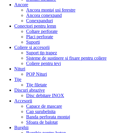
Ancore
Ancora montaj usi ferestre
Ancora conexpand
Conexpanduri
Conectori pentru lemn
Coltare perforate
Placi perforate
Suporti
Coliere si accesorii
Suport tip trapez
Sisteme de sustinere si fixare pentru coliere
Coliere pentru tevi
Nituri
POP Nituri
Tije
Tije filetate
Discuri abrazive
Disc debitare INOX
Accesorii
Capace de mascare
Cap surubelnita
Banda perforata montaj
Sfoara de balotat
Burghii
Burghie pentru beton