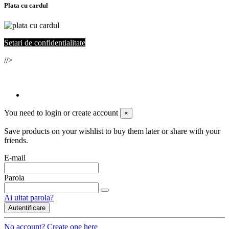
Plata cu cardul
Setari de confidentialitate
//>
© 2021. Toate drepturile rezervate SC
Duo Style Trade
SRL.
You need to login or create account
×
Save products on your wishlist to buy them later or share with your
friends.
E-mail
Parola
Ai uitat parola?
Autentificare
No account? Create one here