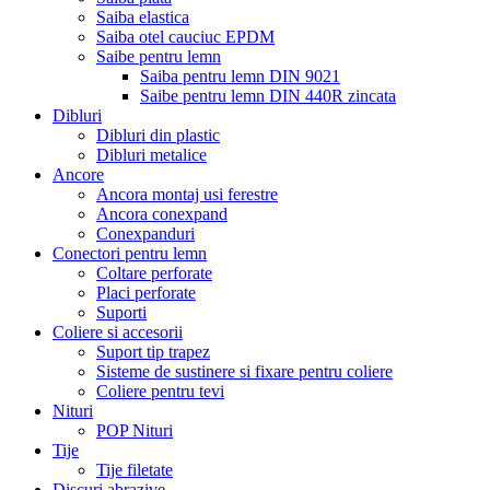
Saiba elastica
Saiba otel cauciuc EPDM
Saibe pentru lemn
Saiba pentru lemn DIN 9021
Saibe pentru lemn DIN 440R zincata
Dibluri
Dibluri din plastic
Dibluri metalice
Ancore
Ancora montaj usi ferestre
Ancora conexpand
Conexpanduri
Conectori pentru lemn
Coltare perforate
Placi perforate
Suporti
Coliere si accesorii
Suport tip trapez
Sisteme de sustinere si fixare pentru coliere
Coliere pentru tevi
Nituri
POP Nituri
Tije
Tije filetate
Discuri abrazive