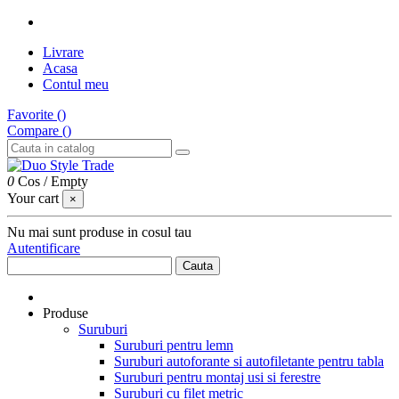
Livrare
Acasa
Contul meu
Favorite (
)
Compare (
)
0
Cos
/
Empty
Your cart
×
Nu mai sunt produse in cosul tau
Autentificare
Cauta
Produse
Suruburi
Suruburi pentru lemn
Suruburi autoforante si autofiletante pentru tabla
Suruburi pentru montaj usi si ferestre
Suruburi cu filet metric