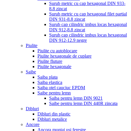
Surub metric cu cap hexagonal DIN 933-
8.8 zincat
Surub metric cu cap hexagonal filet partial
DIN 931-8.8 zincat
Surub cap cilindric imbus locas hexagonal
DIN 912-8.8 zincat
Surub cap cilindric imbus locas hexagonal
DIN 912-12.9 negre
Piulite
Piulite cu autoblocare
Piulite hexagonale de cuplare
Piulite fluture
Piulite hexagonale
Saibe
Saiba plata
Saiba elastica
Saiba otel cauciuc EPDM
Saibe pentru lemn
Saiba pentru lemn DIN 9021
Saibe pentru lemn DIN 440R zincata
Dibluri
Dibluri din plastic
Dibluri metalice
Ancore
Ancora montaj usi ferestre