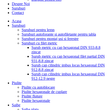
Despre Noi
Suruburi
Contact
Acasa
Suruburi
Suruburi pentru lemn
Suruburi autoforante si autofiletante pentru tabla
Suruburi pentru montaj usi si ferestre
Suruburi cu filet metric
Surub metric cu cap hexagonal DIN 933-8.8
zincat
Surub metric cu cap hexagonal filet partial DIN
931-8.8 zincat
Surub cap cilindric imbus locas hexagonal DIN
912-8.8 zincat
Surub cap cilindric imbus locas hexagonal DIN
912-12.9 negre
Piulite
Piulite cu autoblocare
Piulite hexagonale de cuplare
Piulite fluture
Piulite hexagonale
Saibe
Saiba plata