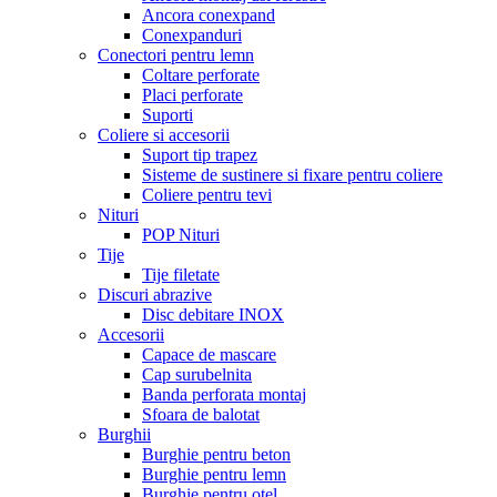
Ancora conexpand
Conexpanduri
Conectori pentru lemn
Coltare perforate
Placi perforate
Suporti
Coliere si accesorii
Suport tip trapez
Sisteme de sustinere si fixare pentru coliere
Coliere pentru tevi
Nituri
POP Nituri
Tije
Tije filetate
Discuri abrazive
Disc debitare INOX
Accesorii
Capace de mascare
Cap surubelnita
Banda perforata montaj
Sfoara de balotat
Burghii
Burghie pentru beton
Burghie pentru lemn
Burghie pentru otel