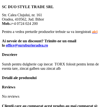
SC DUO STYLE TRADE SRL
Str. Calea Clujului, nr. 161
Oradea, 410562, Jud. Bihor
Mob.:
+4 0724 024 200
Pentru a vedea preturile produselor trebuie sa va inregistrati
aici
Ai nevoie de un discount? Trimite-ne un email
la
office@suruburioradea.ro
Descriere
Surub pentru dulgherie cap inecat TORX folosit pentru lemn de
esenta tare, zincat galben sau zincat alb
Detalii ale produsului
Reviews
No reviews
Clientii care au cumparat acest produs au mai cumparat si: